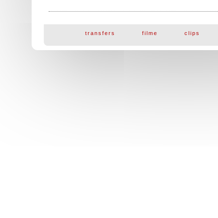
transfers
filme
clips